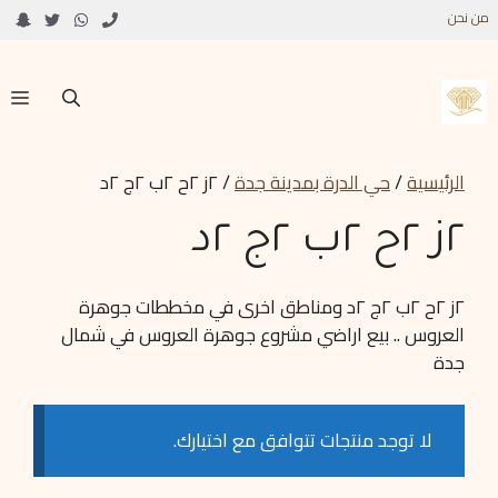
من نحن
الرئيسية
/
حي الدرة بمدينة جدة
/ ٢ز ٢ح ٢ب ٢ج ٢د
٢ز ٢ح ٢ب ٢ج ٢د
٢ز ٢ح ٢ب ٢ج ٢د ومناطق اخرى في مخططات جوهرة
العروس .. بيع اراضي مشروع جوهرة العروس في شمال
جدة
لا توجد منتجات تتوافق مع اختيارك.